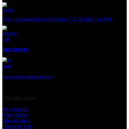
1005 - Cách mạng tháng 8, Phường 7, Q. Tân Bình, Tp.HCM
0922.108.080
pianoapollovn@gmail.com
Liên kết nhanh
Về chúng tôi
Piano Digital
Đăng ký đại lý
Thông tin mới