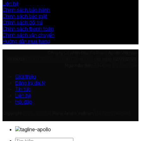
Liên hệ
Chính sách bảo hành
Chính sách bảo mật
Chính sách đổi trả
Chính sách thanh toán
Chính sách vận chuyển
Hướng dẫn mua hàng
Công ty Cổ phần Đầu Tư Piano Apollo Việt Nam
Số ĐKKD:
0110240558 do Sở KHĐT Tp. Hà Nội
cấp ngày 02/02/2023
|
Người đại diện:
Bà Phạm Thị Ánh Tuyết
Giới thiệu
Đăng ký đại lý
Tin tức
Liên hệ
Hỏi đáp
Copyright
2023 - 2026 ©
Piano Apollo Vietnam
| All rights reserved
Tìm