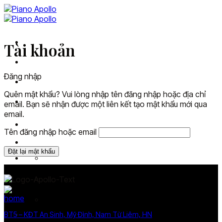
Skip
to
content
Khám phá Apollo
Tài khoản
Piano Digital
Đăng nhập
Đăng ký đại lý
Quên mật khẩu? Vui lòng nhập tên đăng nhập hoặc địa chỉ
Tin tức
email. Bạn sẽ nhận được một liên kết tạo mật khẩu mới qua
email.
Tên đăng nhập hoặc email
Đặt lại mật khẩu
BT5 – KĐT An Sinh, Mỹ Đình, Nam Từ Liêm, HN