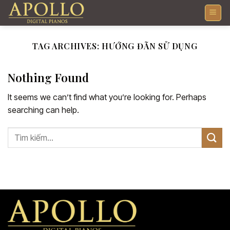
Skip
to
content
TAG ARCHIVES:
HƯỚNG ĐÃN SỬ DỤNG
Nothing Found
It seems we can’t find what you’re looking for. Perhaps
searching can help.