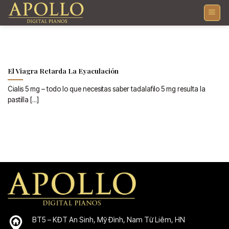
Skip
to
content
El Viagra Retarda La Eyaculación
Cialis 5 mg – todo lo que necesitas saber tadalafilo 5 mg resulta la
pastilla [...]
BT5 – KĐT An Sinh, Mỹ Đình, Nam Từ Liêm, HN