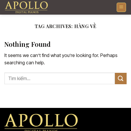
Skip
to
content
TAG ARCHIVES:
HÀNG VỀ
Nothing Found
It seems we can’t find what you’re looking for. Perhaps
searching can help.