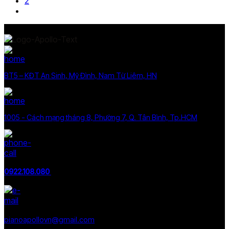
2
BT5 – KĐT An Sinh, Mỹ Đình, Nam Từ Liêm, HN
1005 - Cách mạng tháng 8, Phường 7, Q. Tân Bình, Tp.HCM
0922.108.080
pianoapollovn@gmail.com