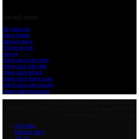
Liên kết nhanh
Về chúng tôi
Piano Digital
Đăng ký đại lý
Thông tin mới
Liên hệ
Chính sách bảo hành
Chính sách bảo mật
Chính sách đổi trả
Chính sách thanh toán
Chính sách vận chuyển
Hướng dẫn mua hàng
Công ty Cổ phần Đầu Tư Piano Apollo Việt Nam
Số ĐKKD:
0110240558 do Sở KHĐT Tp. Hà Nội
cấp ngày 02/02/2023
|
Người đại diện:
Bà Phạm Thị Ánh Tuyết
Giới thiệu
Đăng ký đại lý
Tin tức