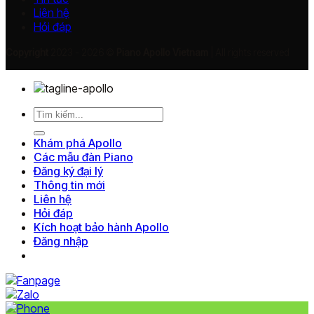
Liên hệ
Hỏi đáp
Copyright
2023 - 2026 ©
Piano Apollo Vietnam
| All rights reserved
Tìm
kiếm:
Khám phá Apollo
Các mẫu đàn Piano
Đăng ký đại lý
Thông tin mới
Liên hệ
Hỏi đáp
Kích hoạt bảo hành Apollo
Đăng nhập