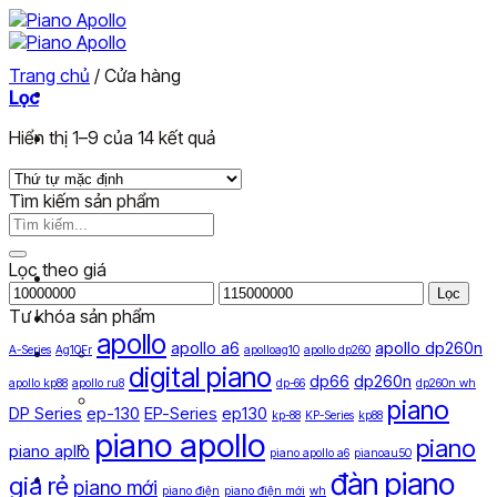
Skip
to
content
Trang chủ
/
Cửa hàng
Khám phá Apollo
Lọc
Hiển thị 1–9 của 14 kết quả
Piano Digital
Đăng ký đại lý
Tìm kiếm sản phẩm
Tìm
Tin tức
kiếm:
Lọc theo giá
Giá
Giá
Lọc
thấp
cao
Tư khóa sản phẩm
nhất
nhất
apollo
apollo a6
apollo dp260n
A-Series
Ag10Fr
apolloag10
apollo dp260
digital piano
dp66
dp260n
apollo kp88
apollo ru8
dp-66
dp260n wh
piano
DP Series
ep-130
EP-Series
ep130
kp-88
KP-Series
kp88
piano apollo
piano
piano apllo
piano apollo a6
pianoau50
đàn piano
giá rẻ
piano mới
piano điện
piano điện mới
wh