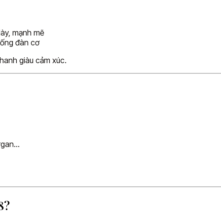
dày, mạnh mẽ
iống đàn cơ
thanh giàu cảm xúc.
Organ…
8?