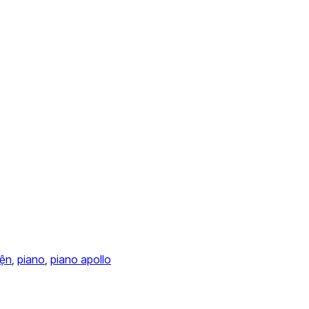
iện
,
piano
,
piano apollo