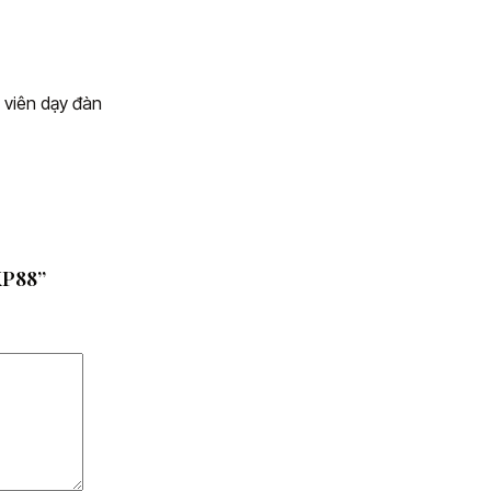
 viên dạy đàn
KP88”