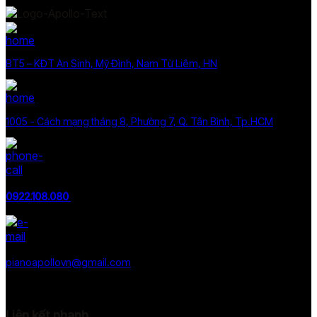
BT5 – KĐT An Sinh, Mỹ Đình, Nam Từ Liêm, HN
1005 - Cách mạng tháng 8, Phường 7, Q. Tân Bình, Tp.HCM
0922.108.080
pianoapollovn@gmail.com
Liên kết nhanh