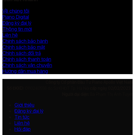
Về chúng tôi
Piano Digital
Đăng ký đại lý
Thông tin mới
Liên hệ
Chính sách bảo hành
Chính sách bảo mật
Chính sách đổi trả
Chính sách thanh toán
Chính sách vận chuyển
Hướng dẫn mua hàng
Công ty Cổ phần Đầu Tư Piano Apollo Việt Nam
Số ĐKKD:
0110240558 do Sở KHĐT Tp. Hà Nội
cấp ngày 02/02/2023
|
Người đại diện:
Bà Phạm Thị Ánh Tuyết
Giới thiệu
Đăng ký đại lý
Tin tức
Liên hệ
Hỏi đáp