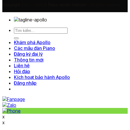
Copyright
2023 - 2026 ©
Piano Apollo Vietnam
| All rights reserved
Tìm
kiếm:
Khám phá Apollo
Các mẫu đàn Piano
Đăng ký đại lý
Thông tin mới
Liên hệ
Hỏi đáp
Kích hoạt bảo hành Apollo
Đăng nhập
x
x