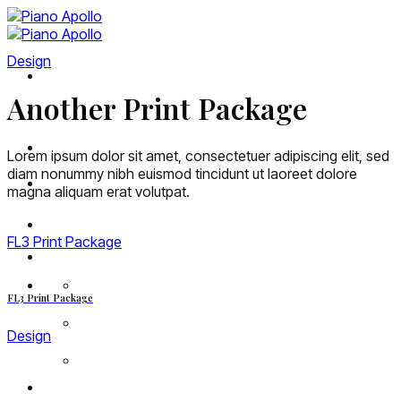
Skip
to
content
Design
Khám phá Apollo
Another Print Package
Piano Digital
Đăng ký đại lý
Lorem ipsum dolor sit amet, consectetuer adipiscing elit, sed
diam nonummy nibh euismod tincidunt ut laoreet dolore
Tin tức
magna aliquam erat volutpat.
FL3 Print Package
FL3 Print Package
Design