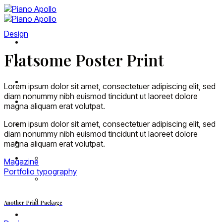
Skip
to
content
Design
Khám phá Apollo
Flatsome Poster Print
Piano Digital
Đăng ký đại lý
Lorem ipsum dolor sit amet, consectetuer adipiscing elit, sed
diam nonummy nibh euismod tincidunt ut laoreet dolore
Tin tức
magna aliquam erat volutpat.
Lorem ipsum dolor sit amet, consectetuer adipiscing elit, sed
diam nonummy nibh euismod tincidunt ut laoreet dolore
magna aliquam erat volutpat.
Magazine
Portfolio typography
Another Print Package