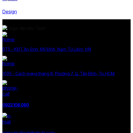
Design
BT5 – KĐT An Sinh, Mỹ Đình, Nam Từ Liêm, HN
1005 - Cách mạng tháng 8, Phường 7, Q. Tân Bình, Tp.HCM
0922.108.080
pianoapollovn@gmail.com