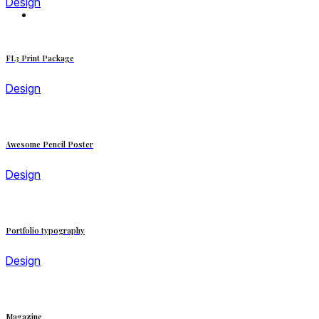
Design
FL3 Print Package
Design
Awesome Pencil Poster
Design
Portfolio typography
Design
Magazine