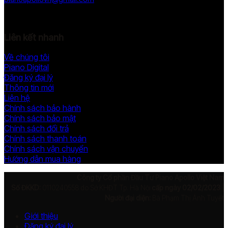
Liên kết nhanh
Về chúng tôi
Piano Digital
Đăng ký đại lý
Thông tin mới
Liên hệ
Chính sách bảo hành
Chính sách bảo mật
Chính sách đổi trả
Chính sách thanh toán
Chính sách vận chuyển
Hướng dẫn mua hàng
Công ty Cổ phần Đầu Tư Piano Apollo Việt Nam
Số ĐKKD:
0110240558 do Sở KHĐT Tp. Hà Nội
cấp ngày 02/02/2023
|
Người đại diện:
Bà Phạm Thị Ánh Tuyết
Giới thiệu
Đăng ký đại lý