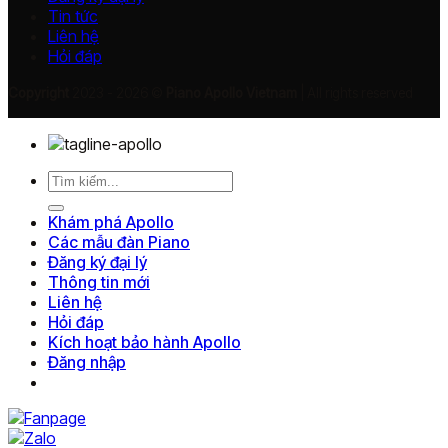
Tin tức
Liên hệ
Hỏi đáp
Copyright
2023 - 2026 ©
Piano Apollo Vietnam
| All rights reserved
Tìm
kiếm:
Khám phá Apollo
Các mẫu đàn Piano
Đăng ký đại lý
Thông tin mới
Liên hệ
Hỏi đáp
Kích hoạt bảo hành Apollo
Đăng nhập